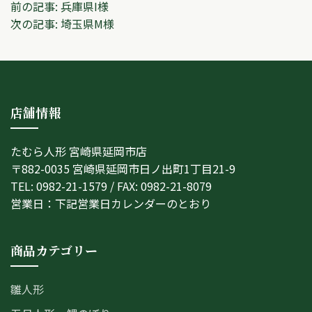
投
前の記事:
兵庫県I様
次の記事:
埼玉県M様
稿
ナ
ビ
店舗情報
ゲ
ー
たむら人形 宮崎県延岡市店
シ
〒882-0035 宮崎県延岡市日ノ出町1丁目21-9
TEL: 0982-21-1579 / FAX: 0982-21-8079
ョ
営業日：下記営業日カレンダーのとおり
ン
商品カテゴリー
雛人形