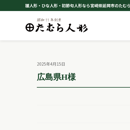
Skip
雛人形・ひな人形・初節句人形なら宮崎県延岡市のたむ
to
content
2025年4月15日
広島県H様