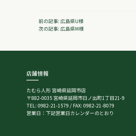
投
前の記事:
広島県U様
次の記事:
広島県M様
稿
ナ
ビ
ゲ
店舗情報
ー
たむら人形 宮崎県延岡市店
シ
〒882-0035 宮崎県延岡市日ノ出町1丁目21-9
ョ
TEL: 0982-21-1579 / FAX: 0982-21-8079
営業日：下記営業日カレンダーのとおり
ン