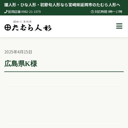
Skip
雛人形・ひな人形・初節句人形なら宮崎県延岡市のたむら人形へ
to
延岡店舗 0982-21-1579
対応時間 9時～17時
content
2025年4月15日
広島県K様