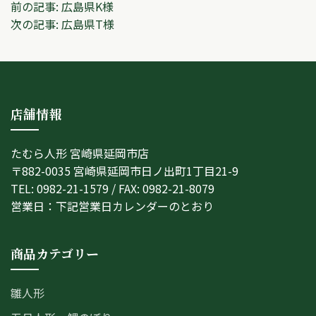
投
前の記事:
広島県K様
次の記事:
広島県T様
稿
ナ
ビ
店舗情報
ゲ
ー
たむら人形 宮崎県延岡市店
シ
〒882-0035 宮崎県延岡市日ノ出町1丁目21-9
TEL: 0982-21-1579 / FAX: 0982-21-8079
ョ
営業日：下記営業日カレンダーのとおり
ン
商品カテゴリー
雛人形