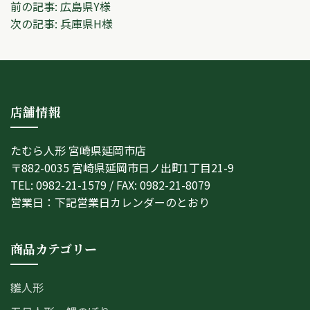
投
前の記事:
広島県Y様
次の記事:
兵庫県H様
稿
ナ
ビ
店舗情報
ゲ
ー
たむら人形 宮崎県延岡市店
シ
〒882-0035 宮崎県延岡市日ノ出町1丁目21-9
TEL: 0982-21-1579 / FAX: 0982-21-8079
ョ
営業日：下記営業日カレンダーのとおり
ン
商品カテゴリー
雛人形