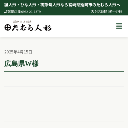
Skip
雛人形・ひな人形・初節句人形なら宮崎県延岡市のたむら人形へ
to
延岡店舗 0982-21-1579
対応時間 9時～17時
content
2025年4月15日
広島県W様