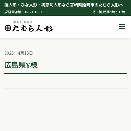
Skip
雛人形・ひな人形・初節句人形なら宮崎県延岡市のたむら人形へ
to
延岡店舗 0982-21-1579
対応時間 9時～17時
content
2025年4月15日
広島県Y様