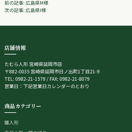
投
前の記事:
広島県M様
次の記事:
広島県I様
稿
ナ
ビ
店舗情報
ゲ
ー
たむら人形 宮崎県延岡市店
シ
〒882-0035 宮崎県延岡市日ノ出町1丁目21-9
TEL: 0982-21-1579 / FAX: 0982-21-8079
ョ
営業日：下記営業日カレンダーのとおり
ン
商品カテゴリー
雛人形