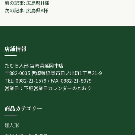
投
前の記事:
広島県H様
次の記事:
広島県A様
稿
ナ
ビ
店舗情報
ゲ
ー
たむら人形 宮崎県延岡市店
シ
〒882-0035 宮崎県延岡市日ノ出町1丁目21-9
TEL: 0982-21-1579 / FAX: 0982-21-8079
ョ
営業日：下記営業日カレンダーのとおり
ン
商品カテゴリー
雛人形