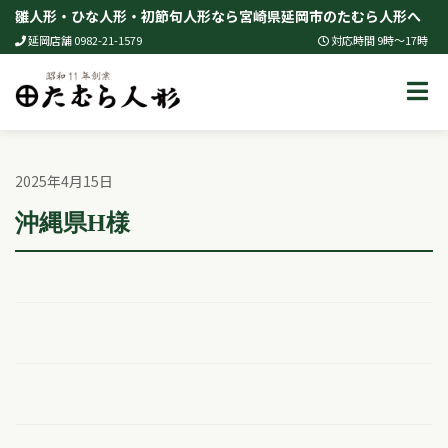
Skip
雛人形・ひな人形・初節句人形なら宮崎県延岡市のたむら人形へ
to
延岡店舗 0982-21-1579
対応時間 9時～17時
content
2025年4月15日
沖縄県H様