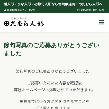
Skip
雛人形・ひな人形・初節句人形なら宮崎県延岡市のたむら人形へ
to
延岡店舗 0982-21-1579
対応時間 9時～17時
content
節句写真のご応募ありがとうござい
ました
節句写真のご応募ありがとうございました。
ご応募いただいた内容を確認後
弊社ホームページへ掲載させていただきます。
掲載までに少々お時間を頂きますことを
ご了承くださいませ。