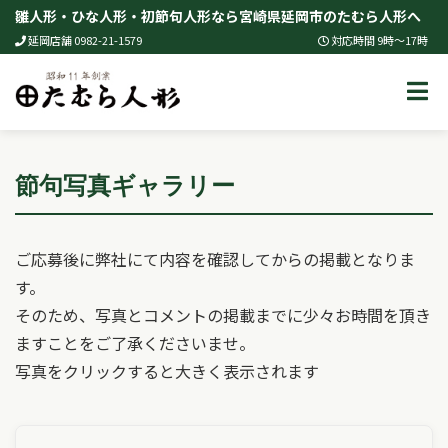
Skip
雛人形・ひな人形・初節句人形なら宮崎県延岡市のたむら人形へ
to
延岡店舗 0982-21-1579
対応時間 9時～17時
content
節句写真ギャラリー
ご応募後に弊社にて内容を確認してからの掲載となりま
す。
そのため、写真とコメントの掲載までに少々お時間を頂き
ますことをご了承くださいませ。
写真をクリックすると大きく表示されます